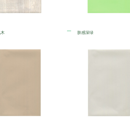
枫木
肤感深绿