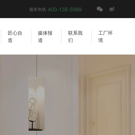
400-138-5989
服务热线
匠心自
媒体报
联系我
工厂环
造
道
们
境