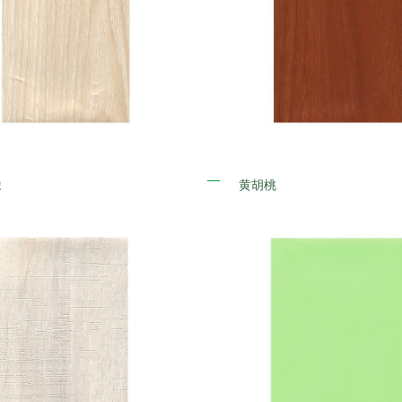
橡
黄胡桃