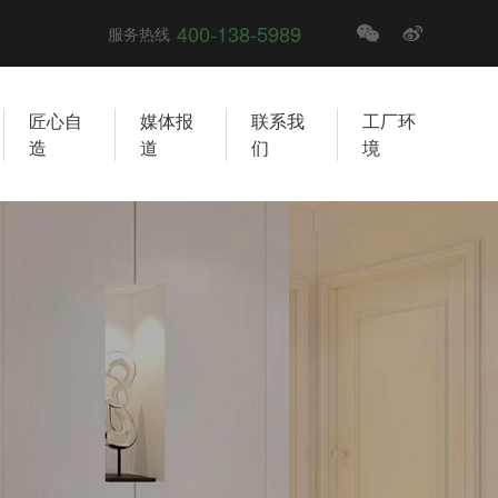
400-138-5989
服务热线
匠心自
媒体报
联系我
工厂环
造
道
们
境