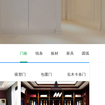
门板
线条
板材
家具
圆弧
吸塑门
包覆门
实木卡条门