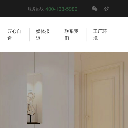
400-138-5989
服务热线
匠心自
媒体报
联系我
工厂环
造
道
们
境